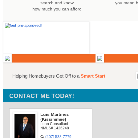
search and know
you mean b
how much you can afford
Helping Homebuyers Get Off to a
Smart Start
.
CONTACT ME TODAY!
Luis Martinez
(Kissimmee)
Loan Consultant
NMLS# 1426248
C:
(407) 538-7779