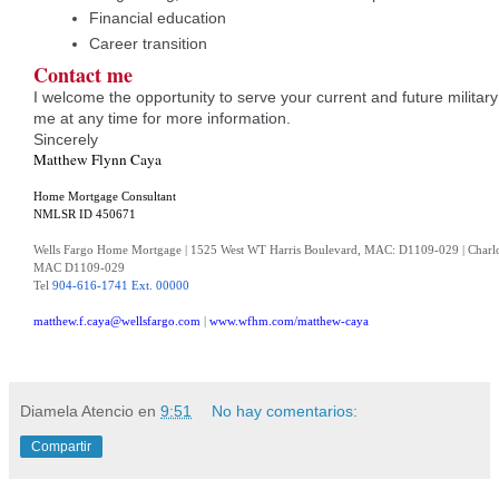
Financial education
Career transition
Contact me
I welcome the opportunity to serve your current and future military
me at any time for more information.
Sincerely
Matthew Flynn Caya
Home Mortgage Consultant
NMLSR ID 450671
Wells Fargo Home Mortgage | 1525 West WT Harris Boulevard, MAC: D1109-029 | Charl
MAC D1109-029
Tel
904-616-1741 Ext. 00000
matthew.f.caya@wellsfargo.com
|
www.wfhm.com/matthew-caya
Diamela Atencio
en
9:51
No hay comentarios:
Compartir